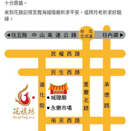
十分鼎盛。
來到花旗記得至霞海城隍廟祈求平安，或拜月老祈求好姻
緣。