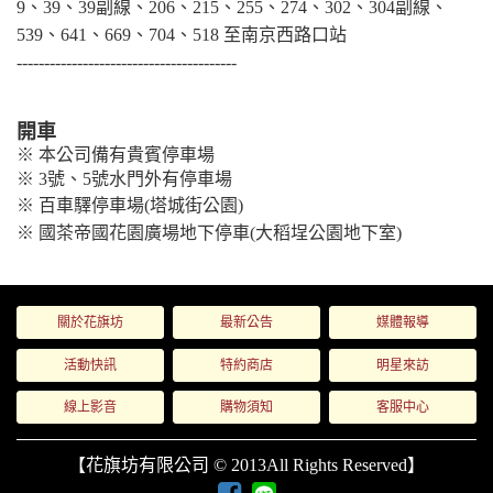
9、39、39副線、206、215、255、274、302、304副線、
539、641、669、704、518 至南京西路口站
----------------------------------------
開車
※ 本公司備有貴賓停車場
※
3號、5號水門外有停車場
※
百車驛停車場(塔城街公園)
※
國茶帝國花園廣場地下停車(大稻埕公園地下室)
關於花旗坊
最新公告
媒體報導
活動快訊
特約商店
明星來訪
線上影音
購物須知
客服中心
【花旗坊有限公司 © 2013All Rights Reserved】