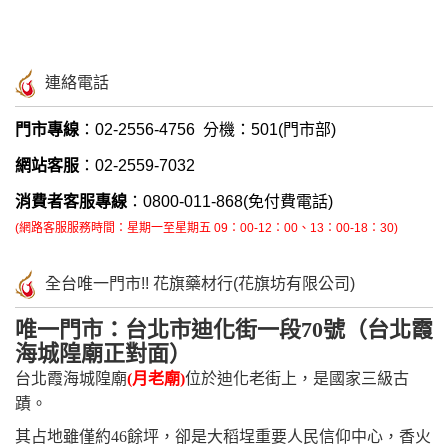
連絡電話
門市專線
：02-2556-4756 分機：501(門市部)
網站客服
：02-2559-7032
消費者客服專線
：0800-011-868(免付費電話)
(網路客服
服務時間：星期一至星期五
09：00-12：00、13：00-18：30)
全台唯一門市!! 花旗藥材行(花旗坊有限公司)
唯一門市：台北市迪化街一段70號（台北霞
海城隍廟正對面）
台北霞海城隍廟
(月老廟)
位於迪化老街上，是國家三級古
蹟。
其占地雖僅約46餘坪，卻是大稻埕重要人民信仰中心，香火