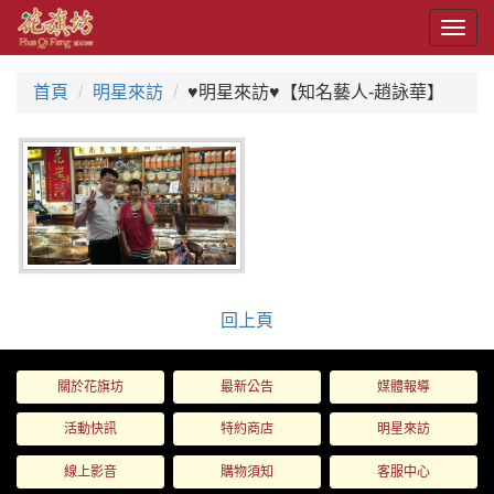
Togg
navig
首頁
明星來訪
♥明星來訪♥【知名藝人-趙詠華】
回上頁
關於花旗坊
最新公告
媒體報導
活動快訊
特約商店
明星來訪
線上影音
購物須知
客服中心