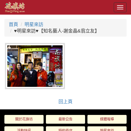
Togg
navig
首頁
明星來訪
♥明星來訪♥【知名藝人-謝金晶&翁立友】
回上頁
關於花旗坊
最新公告
媒體報導
活動快訊
特約商店
明星來訪