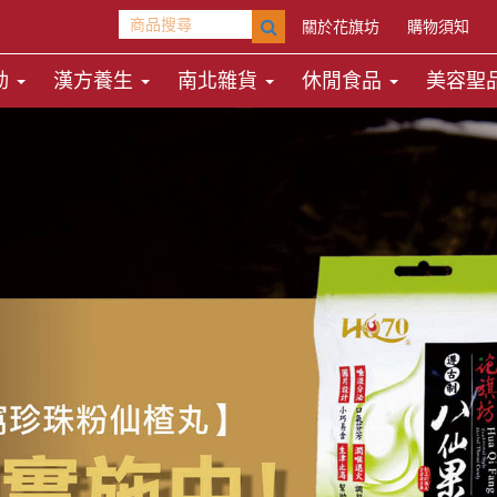
關於花旗坊
購物須知
動
漢方養生
南北雜貨
休閒食品
美容聖