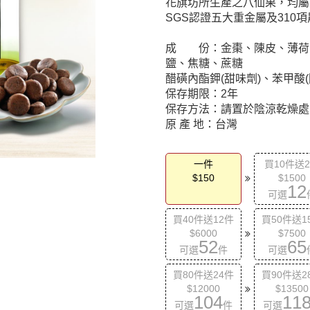
花旗坊所生產之八仙果，均屬
SGS認證五大重金屬及31
成 份：金棗、陳皮、薄荷
鹽、焦糖、蔗糖
醋磺內酯鉀(甜味劑)、苯甲酸(防腐
保存期限：2年
保存方法：請置於陰涼乾燥處
原 產 地：台灣
一件
買10件送
$150
$1500
12
可選
買40件送12件
買50件送1
$6000
$7500
52
65
可選
件
可選
買80件送24件
買90件送2
$12000
$13500
104
11
可選
件
可選