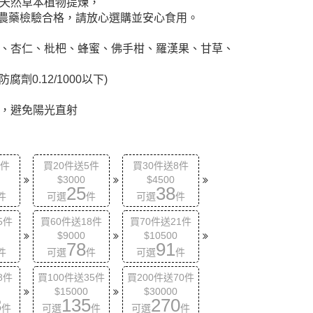
天然草本植物提煉，
0項農藥檢驗合格，請放心選購並安心食用。
、杏仁、枇杷、蜂蜜、佛手柑、羅漢果、甘草、
劑0.12/1000以下)
，避免陽光直射
2件
買20件送5件
買30件送8件
$3000
$4500
25
38
件
可選
件
可選
件
5件
買60件送18件
買70件送21件
$9000
$10500
78
91
件
可選
件
可選
件
8件
買100件送35件
買200件送70件
$15000
$30000
8
135
270
件
可選
件
可選
件