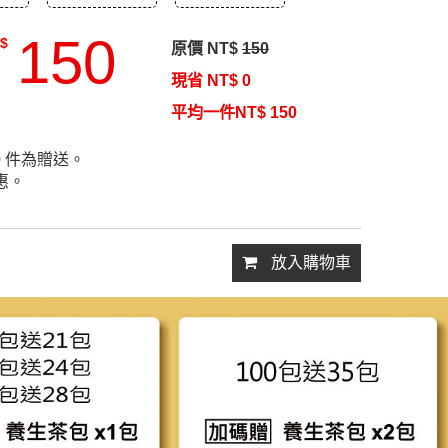
150
$
原價 NT$
150
現省 NT$
0
平均一件NT$
150
0
件為贈送。
惠。
放入購物車