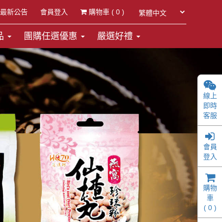
最新公告
會員登入
購物車 (
0
)
品
團購任選優惠
嚴選好禮
線上
即時
客服
會員
登入
購物
車
(
0
)