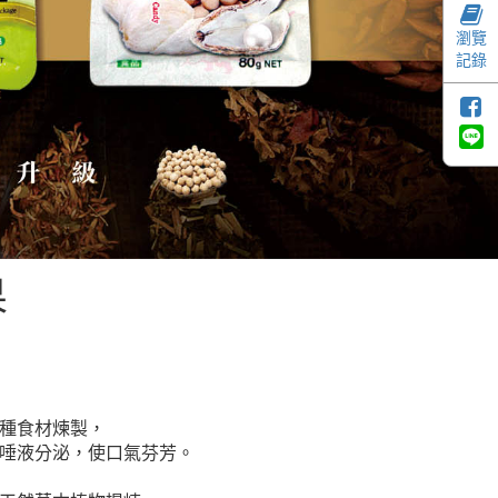
瀏覽
記錄
果
種食材煉製，
唾液分泌，使口氣芬芳。