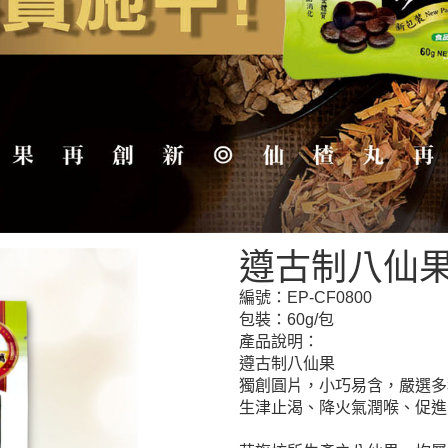
遵古制八仙
編號：
EP-CF0800
包裝：60g/包
產品說明：
遵古制八仙果
獨創圓片，小巧易含，嚴選多
生津止渴、降火氣潤喉、促進