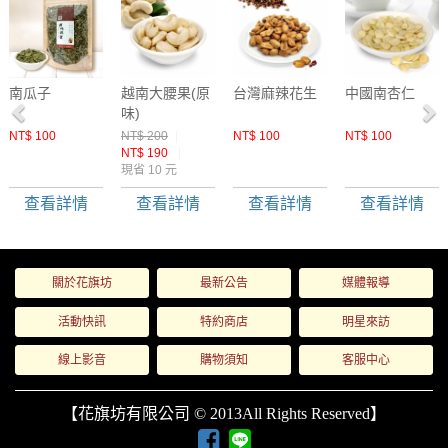
南瓜子
越南大腰果(原
台灣麻辣花生
中國南杏仁
味)
NT$ 100
NT$ 200
|
NT$ 100
NT$ 100
NT$ 190
|
現省 10 元
查看詳情
查看詳情
查看詳情
查看詳情
關於花旗坊
最新公告
媒體報導
活動快訊
特約商店
明星來訪
線上影音
購物須知
客服中心
【花旗坊有限公司 © 2013All Rights Reserved】