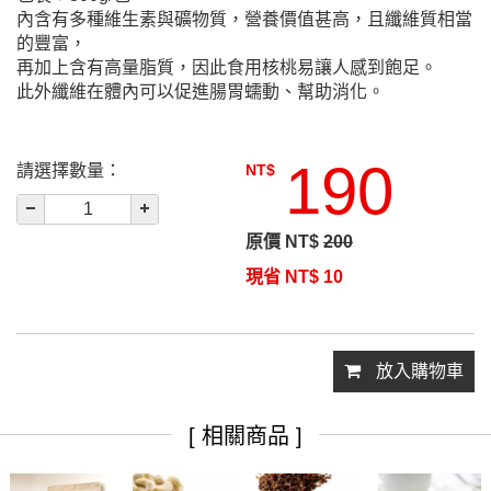
內含有多種維生素與礦物質，營養價值甚高，且纖維質相當
的豐富，
再加上含有高量脂質，因此食用核桃易讓人感到飽足。
此外纖維在體內可以促進腸胃蠕動、幫助消化。
190
請選擇數量：
NT$
原價 NT$
200
現省 NT$
10
放入購物車
[ 相關商品 ]