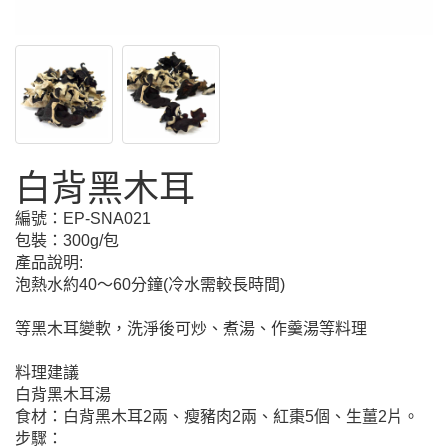
白背黑木耳
編號：
EP-SNA021
包裝：300g/包
產品說明:
泡熱水約40～60分鐘(冷水需較長時間)
等黑木耳變軟，洗淨後可炒、煮湯、作羹湯等料理
料理建議
白背黑木耳湯
食材：白背黑木耳2兩、瘦豬肉2兩、紅棗5個、生薑2片。
步驟：