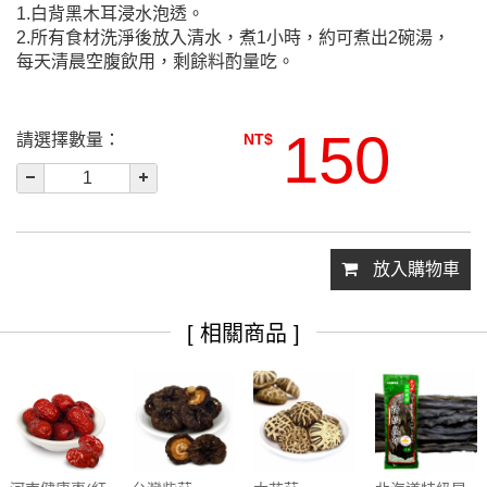
1.白背黑木耳浸水泡透。
2.所有食材洗淨後放入清水，煮1小時，約可煮出2碗湯，
每天清晨空腹飲用，剩餘料酌量吃。
150
請選擇數量：
NT$
放入購物車
[ 相關商品 ]